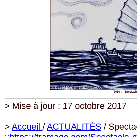
2016 : : Spectacl
> Mise à jour : 17 octobre 2017
>
Accueil
/
ACTUALITÉS
/ Specta
::
https://tramage.com/Spectacle-m