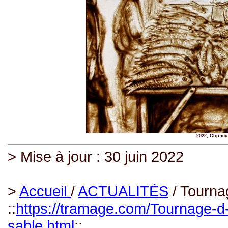
2022, Clip mu
> Mise à jour : 30 juin 2022
>
Accueil
/
ACTUALITÉS
/ Tournag
::
https://tramage.com/Tournage-d-
sable.html
::