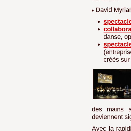
David Myria
spectacl
collabor
danse, op
spectac
(entrepr
créés sur
des mains a
deviennent si
Avec la rapid