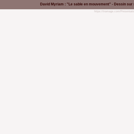
David Myriam : "Le sable en mouvement" - Dessin sur 
https://tramage.com/Presentatio