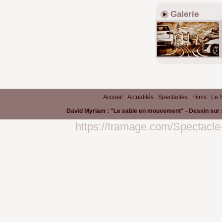
Galerie
Accueil
Actualités
Spectacles
Films
Le 
David Myriam : "Le sable en mouvement" - Dessin sur 
https://tramage.com/Spectacle-