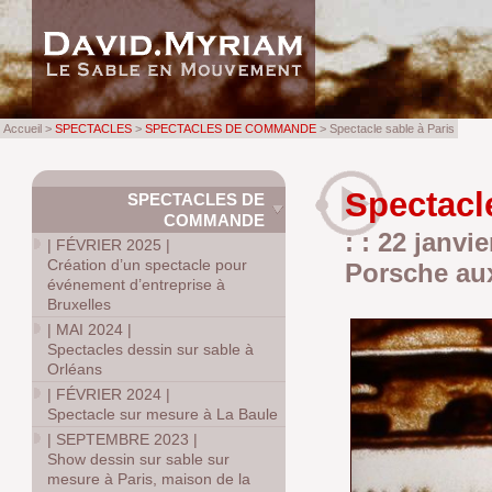
Accueil >
SPECTACLES
>
SPECTACLES DE COMMANDE
> Spectacle sable à Paris
Spectacl
SPECTACLES DE
COMMANDE
: : 22 janvi
|
FÉVRIER 2025
|
Création d’un spectacle pour
Porsche aux
événement d’entreprise à
Bruxelles
|
MAI 2024
|
Spectacles dessin sur sable à
Orléans
|
FÉVRIER 2024
|
Spectacle sur mesure à La Baule
|
SEPTEMBRE 2023
|
Show dessin sur sable sur
mesure à Paris, maison de la