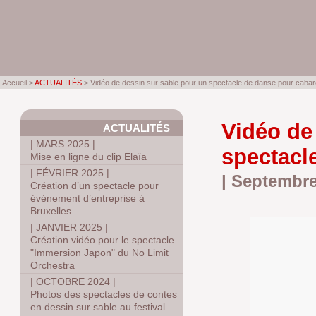
Accueil >
ACTUALITÉS
> Vidéo de dessin sur sable pour un spectacle de danse pour cabar
Vidéo de
ACTUALITÉS
|
MARS 2025
|
spectacl
Mise en ligne du clip Elaïa
|
FÉVRIER 2025
|
| Septembre
Création d’un spectacle pour
événement d’entreprise à
Bruxelles
|
JANVIER 2025
|
Création vidéo pour le spectacle
"Immersion Japon" du No Limit
Orchestra
|
OCTOBRE 2024
|
Photos des spectacles de contes
en dessin sur sable au festival