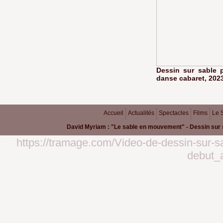
Dessin sur sable 
danse cabaret, 202
Accueil
Actualités
Spectacles
Films
Le 
David Myriam : "Le sable en mouvement" - Dessin sur 
https://tramage.com/Video-de-dessin-sur-s
debut_