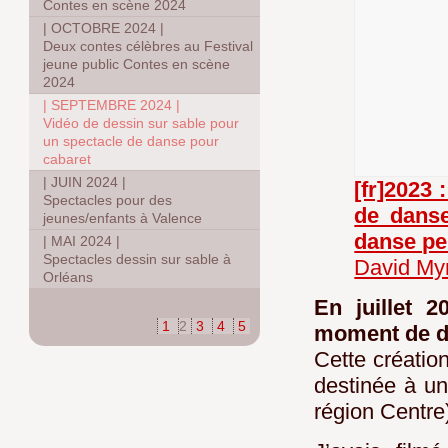
Contes en scène 2024
|
OCTOBRE 2024
|
Deux contes célèbres au Festival
jeune public Contes en scène
2024
|
SEPTEMBRE 2024
|
Vidéo de dessin sur sable pour
un spectacle de danse pour
cabaret
|
JUIN 2024
|
[fr]2023 
Spectacles pour des
de danse
jeunes/enfants à Valence
danse p
|
MAI 2024
|
Spectacles dessin sur sable à
David My
Orléans
En juillet 
1
2
3
4
5
moment de da
Cette création
destinée à un
région Centre