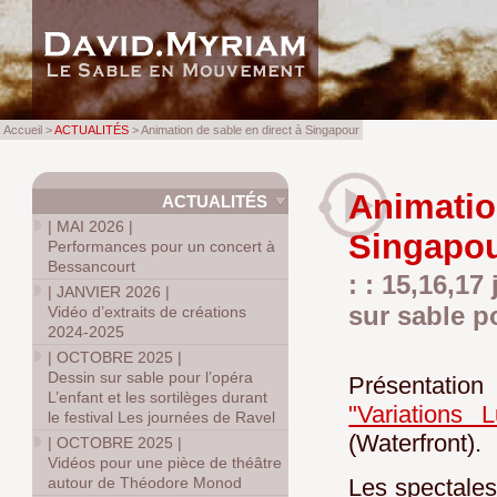
Accueil >
ACTUALITÉS
> Animation de sable en direct à Singapour
Animatio
ACTUALITÉS
|
MAI 2026
|
Singapo
Performances pour un concert à
Bessancourt
: : 15,16,17
|
JANVIER 2026
|
sur sable 
Vidéo d’extraits de créations
2024-2025
|
OCTOBRE 2025
|
Dessin sur sable pour l’opéra
Présentati
L’enfant et les sortilèges durant
"Variations L
le festival Les journées de Ravel
(Waterfront).
|
OCTOBRE 2025
|
Vidéos pour une pièce de théâtre
autour de Théodore Monod
Les spectales 