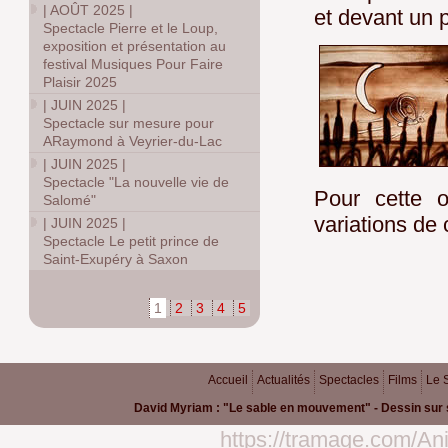
|
AOÛT 2025
|
et devant un p
Spectacle Pierre et le Loup,
exposition et présentation au
festival Musiques Pour Faire
Plaisir 2025
|
JUIN 2025
|
Spectacle sur mesure pour
ARaymond à Veyrier-du-Lac
|
JUIN 2025
|
Spectacle "La nouvelle vie de
Pour cette 
Salomé"
variations de 
|
JUIN 2025
|
Spectacle Le petit prince de
Saint-Exupéry à Saxon
1
2
3
4
5
Accueil
Actualités
Spectacles
Films
Le 
David Myriam : "Le sable en mouvement" - Dessin sur 
https://tramage.com/Ani