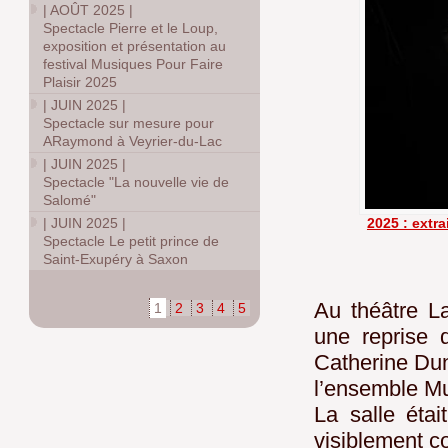
|
AOÛT 2025
|
Spectacle Pierre et le Loup,
exposition et présentation au
festival Musiques Pour Faire
Plaisir 2025
|
JUIN 2025
|
Spectacle sur mesure pour
ARaymond à Veyrier-du-Lac
|
JUIN 2025
|
Spectacle "La nouvelle vie de
Salomé"
|
JUIN 2025
|
2025 : extra
Spectacle Le petit prince de
Saint-Exupéry à Saxon
Au théâtre L
1
2
3
4
5
une reprise 
Catherine Dun
l’ensemble Mu
La salle étai
visiblement c