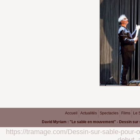
Accueil
Actualités
Spectacles
Films
Le 
David Myriam : "Le sable en mouvement" - Dessin sur 
https://tramage.com/Dessin-sur-sable-pour-op
debut_