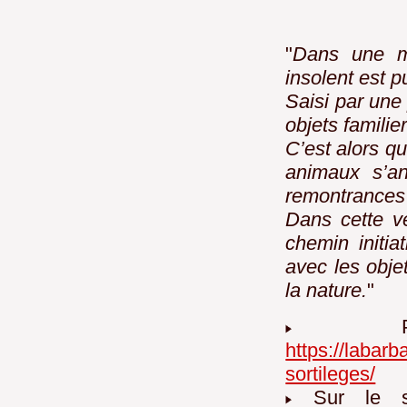
"
Dans une m
insolent est p
Saisi par une 
objets familie
C’est alors qu
animaux s’an
remontrances 
Dans cette ve
chemin initia
avec les obje
la nature.
"
Pag
https://labarb
sortileges/
Sur le si