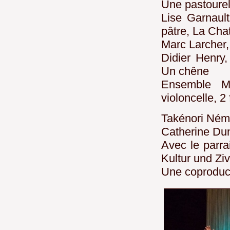
Une pastourel
Lise Garnaul
pâtre, La Chat
Marc Larcher, 
Didier Henry,
Un chêne
Ensemble Mu
violoncelle, 2 
Takénori Némo
Catherine Du
Avec le parra
Kultur und Zivi
Une coproduct