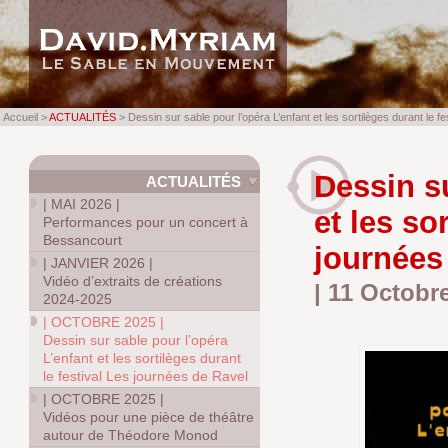
Accueil >
ACTUALITÉS
> Dessin sur sable pour l’opéra L’enfant et les sortilèges durant le f
Dessin su
ACTUALITÉS
|
MAI 2026
|
et les so
Performances pour un concert à
Bessancourt
journées
|
JANVIER 2026
|
Vidéo d’extraits de créations
| 11 Octobr
2024-2025
|
OCTOBRE 2025
|
Dessin sur sable pour l’opéra
L’enfant et les sortilèges durant
le festival Les journées de Ravel
|
OCTOBRE 2025
|
Vidéos pour une pièce de théâtre
autour de Théodore Monod