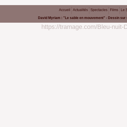
Accueil
Actualités
Spectacles
Films
Le 
David Myriam : "Le sable en mouvement" - Dessin sur 
https://tramage.com/Bleu-nuit-