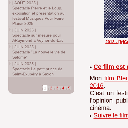
|
AOÛT 2025
|
Spectacle Pierre et le Loup,
exposition et présentation au
festival Musiques Pour Faire
Plaisir 2025
|
JUIN 2025
|
Spectacle sur mesure pour
ARaymond à Veyrier-du-Lac
2013 - [fr]
|
JUIN 2025
|
Spectacle "La nouvelle vie de
Salomé"
|
JUIN 2025
|
Ce film est
Spectacle Le petit prince de
Saint-Exupéry à Saxon
Mon
film Ble
2016
.
1
2
3
4
5
C’est un festi
l’opinion pub
cinéma.
Suivre le fi