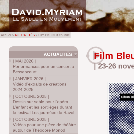
Accueil >
ACTUALITÉS
> Film Bleu Nuit en Inde
Film Ble
ACTUALITÉS
|
MAI 2026
|
| 23-26 nov
Performances pour un concert à
Bessancourt
|
JANVIER 2026
|
Vidéo d’extraits de créations
2024-2025
|
OCTOBRE 2025
|
Dessin sur sable pour l’opéra
L’enfant et les sortilèges durant
le festival Les journées de Ravel
|
OCTOBRE 2025
|
Vidéos pour une pièce de théâtre
autour de Théodore Monod