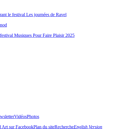
rant le festival Les journées de Ravel
onod
 festival Musiques Pour Faire Plaisir 2025
wsletter
Vidéos
Photos
 Art sur Facebook
Plan du site
Recherche
English Version