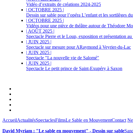
Vidéo d’extraits de créations 2024-2025
|
OCTOBRE 2025
|
Dessin sur sable pour l’opéra L’enfant et les sortilèges du
|
OCTOBRE 2025
|
Vidéos pour une pièce de théâtre autour de Théodore M
|
AOÛT 2025
|
Spectacle Pierre et le Loup, exposition et présentation au
|
JUIN 2025
|
Spectacle sur mesure pour ARaymond à Veyrier-du-Lac
|
JUIN 2025
|
Spectacle "La nouvelle vie de Salomé"
|
JUIN 2025
|
Spectacle Le petit prince de Saint-Exupéry à Saxon
Accueil
Actualités
Spectacles
Films
Le Sable en Mouvement
Contact
Ne
David Myriam : "Le sable en mouvement" - Dessin sur sable
Sand