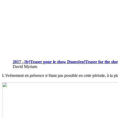
2017 - [fr]Teaser pour le show Dunes[en]Teaser for the sh
David Myriam
L’événement en présence n’étant pas possible en cette période, à la pla