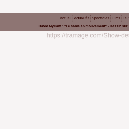
Accueil
Actualités
Spectacles
Films
Le 
David Myriam : "Le sable en mouvement" - Dessin sur 
https://tramage.com/Show-des