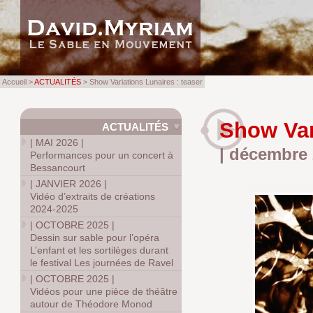
Accueil >
ACTUALITÉS
> Show Variations Lunaires : teaser
Show Var
ACTUALITÉS
|
MAI 2026
|
| décembre
Performances pour un concert à
Bessancourt
|
JANVIER 2026
|
Vidéo d’extraits de créations
2024-2025
|
OCTOBRE 2025
|
Dessin sur sable pour l’opéra
L’enfant et les sortilèges durant
le festival Les journées de Ravel
|
OCTOBRE 2025
|
Vidéos pour une pièce de théâtre
autour de Théodore Monod