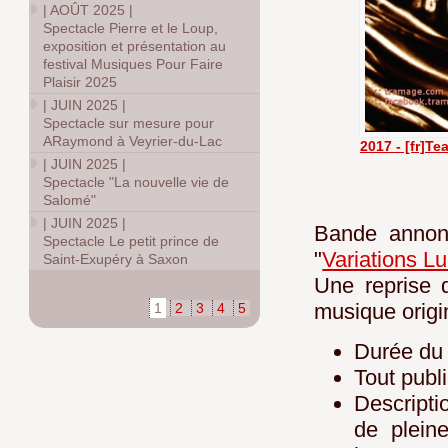
|
AOÛT 2025
|
Spectacle Pierre et le Loup,
exposition et présentation au
festival Musiques Pour Faire
Plaisir 2025
|
JUIN 2025
|
Spectacle sur mesure pour
ARaymond à Veyrier-du-Lac
2017 - [fr]T
|
JUIN 2025
|
Spectacle "La nouvelle vie de
Salomé"
|
JUIN 2025
|
Bande anno
Spectacle Le petit prince de
"
Variations L
Saint-Exupéry à Saxon
Une reprise d
musique origi
1
2
3
4
5
Durée du 
Tout publ
Descripti
de plein