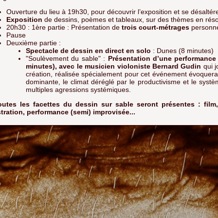
Ouverture du lieu à 19h30, pour découvrir l’exposition et se désaltér
Exposition
de dessins, poèmes et tableaux, sur des thèmes en réso
20h30 : 1ère partie : Présentation de
trois court-métrages
personn
Pause
Deuxième partie :
Spectacle de dessin en direct en solo
: Dunes (8 minutes)
"Soulèvement du sable" :
Présentation d’une performance 
minutes), avec le musicien violoniste Bernard Gudin
qui j
création, réalisée spécialement pour cet événement évoquera l
dominante, le climat déréglé par le productivisme et le système
multiples agressions systémiques.
outes les facettes du dessin sur sable seront présentes : film
stration, performance (semi) improvisée...