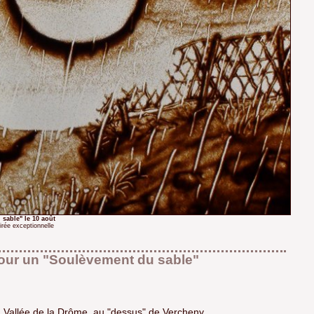
 sable" le 10 août
irée exceptionnelle
pour un "Soulèvement du sable"
a Vallée de la Drôme, au "dessus" de Vercheny.