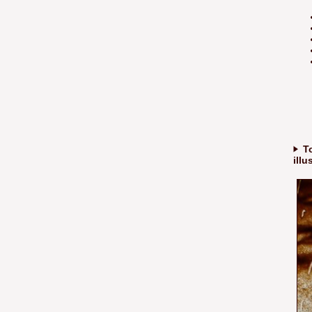
T
illu