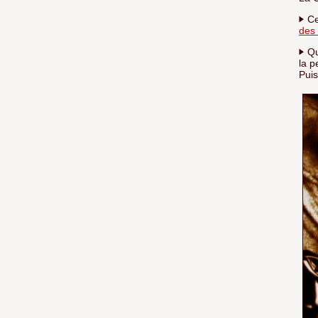
Ce 
des
Qu
la p
Puis