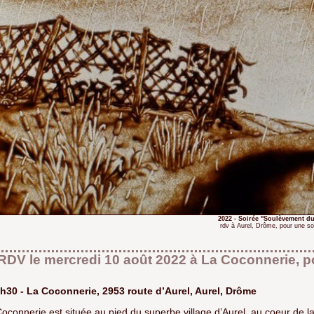
2022 - Soirée "Soulèvement du
rdv à Aurel, Drôme, pour une so
RDV le mercredi 10 août 2022 à La Coconnerie, 
h30 - La Coconnerie, 2953 route d’Aurel, Aurel, Drôme
oconnerie est située au pied du superbe village d’Aurel, au coeur de l