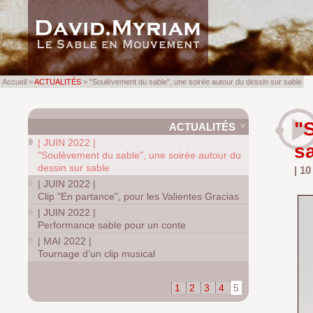
Accueil >
ACTUALITÉS
> "Soulèvement du sable", une soirée autour du dessin sur sable
"
ACTUALITÉS
|
JUIN 2022
|
s
"Soulèvement du sable", une soirée autour du
dessin sur sable
| 1
|
JUIN 2022
|
Clip "En partance", pour les Valientes Gracias
|
JUIN 2022
|
Performance sable pour un conte
|
MAI 2022
|
Tournage d’un clip musical
1
2
3
4
5