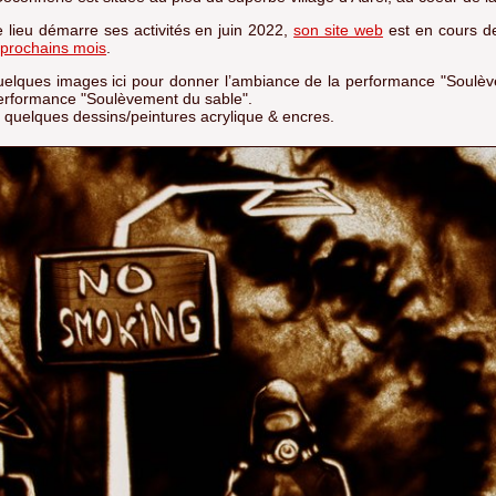
lieu démarre ses activités en juin 2022,
son site web
est en cours de
 prochains mois
.
elques images ici pour donner l’ambiance de la performance "Soulèv
erformance "Soulèvement du sable".
 quelques dessins/peintures acrylique & encres.