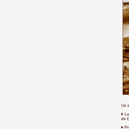
Un é
Le 
de 
Pr