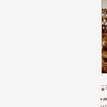
20
La C