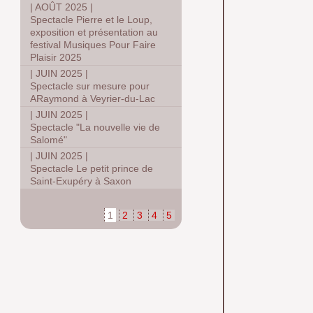
|
AOÛT 2025
|
Spectacle Pierre et le Loup,
exposition et présentation au
festival Musiques Pour Faire
Plaisir 2025
|
JUIN 2025
|
Spectacle sur mesure pour
ARaymond à Veyrier-du-Lac
|
JUIN 2025
|
Spectacle "La nouvelle vie de
Salomé"
|
JUIN 2025
|
Spectacle Le petit prince de
Saint-Exupéry à Saxon
1
2
3
4
5