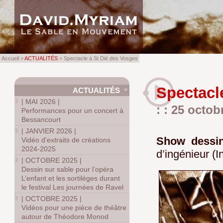
Accueil >
ACTUALITÉS
> Spectacle à St Dié des Vosges
Spectacl
ACTUALITÉS
|
MAI 2026
|
: : 25 octob
Performances pour un concert à
Bessancourt
|
JANVIER 2026
|
Show dessin
Vidéo d’extraits de créations
2024-2025
d’ingénieur (
|
OCTOBRE 2025
|
Dessin sur sable pour l’opéra
L’enfant et les sortilèges durant
le festival Les journées de Ravel
|
OCTOBRE 2025
|
Vidéos pour une pièce de théâtre
autour de Théodore Monod