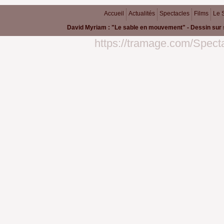
Accueil
Actualités
Spectacles
Films
Le 
David Myriam : "Le sable en mouvement" - Dessin sur 
https://tramage.com/Specta