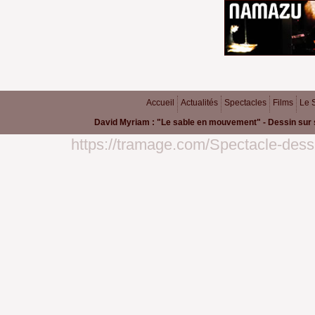
Accueil
Actualités
Spectacles
Films
Le 
David Myriam : "Le sable en mouvement" - Dessin sur 
https://tramage.com/Spectacle-dess