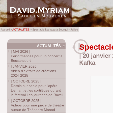
Accueil >
ACTUALITÉS
> Spectacle Namazu à Bourgoin-Jallieu
Spectacl
ACTUALITÉS
|
MAI 2026
|
| 20 janvie
Performances pour un concert à
Bessancourt
Kafka
|
JANVIER 2026
|
Vidéo d’extraits de créations
2024-2025
|
OCTOBRE 2025
|
Dessin sur sable pour l’opéra
L’enfant et les sortilèges durant
le festival Les journées de Ravel
|
OCTOBRE 2025
|
Vidéos pour une pièce de théâtre
autour de Théodore Monod