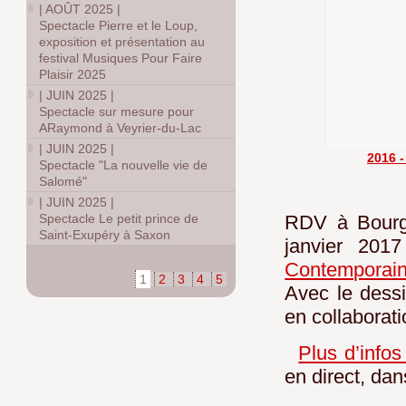
|
AOÛT 2025
|
Spectacle Pierre et le Loup,
exposition et présentation au
festival Musiques Pour Faire
Plaisir 2025
|
JUIN 2025
|
Spectacle sur mesure pour
ARaymond à Veyrier-du-Lac
|
JUIN 2025
|
2016 
Spectacle "La nouvelle vie de
Salomé"
|
JUIN 2025
|
RDV à Bourgo
Spectacle Le petit prince de
Saint-Exupéry à Saxon
janvier 201
Contemporain
1
2
3
4
5
Avec le dessi
en collaborat
Plus d’infos
en direct, dans