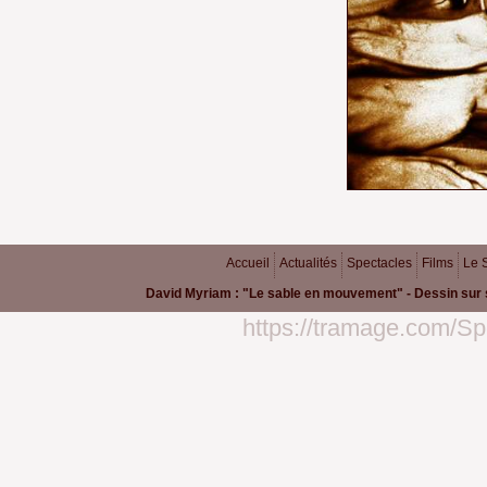
Accueil
Actualités
Spectacles
Films
Le 
David Myriam : "Le sable en mouvement" - Dessin sur 
https://tramage.com/Sp