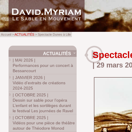
Accueil >
ACTUALITÉS
> Spectacle Dunes à Lille
Spectacl
ACTUALITÉS
|
MAI 2026
|
| 29 mars 2
Performances pour un concert à
Bessancourt
|
JANVIER 2026
|
Vidéo d’extraits de créations
2024-2025
|
OCTOBRE 2025
|
Dessin sur sable pour l’opéra
L’enfant et les sortilèges durant
le festival Les journées de Ravel
|
OCTOBRE 2025
|
Vidéos pour une pièce de théâtre
autour de Théodore Monod