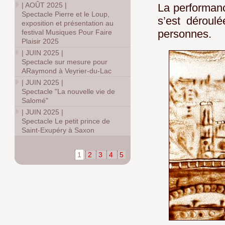
|
AOÛT 2025
|
La performa
Spectacle Pierre et le Loup,
s’est déroul
exposition et présentation au
personnes.
festival Musiques Pour Faire
Plaisir 2025
|
JUIN 2025
|
Spectacle sur mesure pour
ARaymond à Veyrier-du-Lac
|
JUIN 2025
|
Spectacle "La nouvelle vie de
Salomé"
|
JUIN 2025
|
Spectacle Le petit prince de
Saint-Exupéry à Saxon
1
2
3
4
5