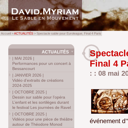
Accueil >
ACTUALITÉS
> Spectacle sable pour Euroleague, Final 4 Paris
Spectacl
ACTUALITÉS
|
MAI 2026
|
Final 4 P
Performances pour un concert à
Bessancourt
: : 08 mai 2
|
JANVIER 2026
|
Vidéo d’extraits de créations
2024-2025
|
OCTOBRE 2025
|
Dessin sur sable pour l’opéra
L’enfant et les sortilèges durant
le festival Les journées de Ravel
|
OCTOBRE 2025
|
Vidéos pour une pièce de théâtre
événement d’
autour de Théodore Monod