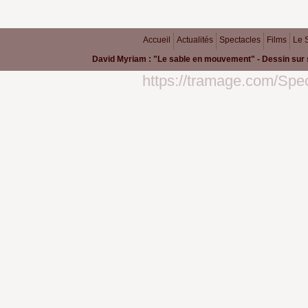
Accueil
Actualités
Spectacles
Films
Le 
David Myriam : "Le sable en mouvement" - Dessin sur 
https://tramage.com/Spe