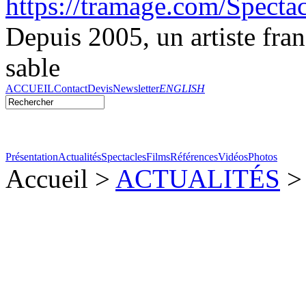
https://tramage.com/Specta
Depuis 2005, un artiste fran
sable
ACCUEIL
Contact
Devis
Newsletter
ENGLISH
Présentation
Actualités
Spectacles
Films
Références
Vidéos
Photos
Accueil >
ACTUALITÉS
> 