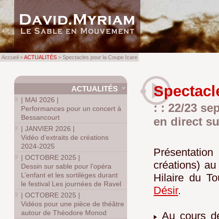
Accueil >
ACTUALITÉS
> Spectacles pour la Coupe Icare
Spectacl
ACTUALITÉS
|
MAI 2026
|
: : 22/23 s
Performances pour un concert à
Bessancourt
en direct s
|
JANVIER 2026
|
Vidéo d’extraits de créations
2024-2025
Présentation
|
OCTOBRE 2025
|
créations) a
Dessin sur sable pour l’opéra
L’enfant et les sortilèges durant
Hilaire du To
le festival Les journées de Ravel
Désir
.
|
OCTOBRE 2025
|
Vidéos pour une pièce de théâtre
autour de Théodore Monod
Au cours de