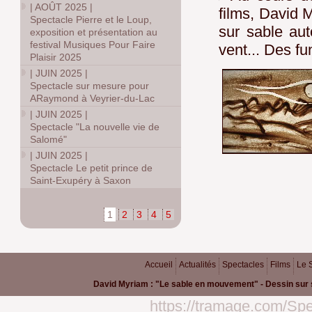
|
AOÛT 2025
|
films, David 
Spectacle Pierre et le Loup,
sur sable aut
exposition et présentation au
festival Musiques Pour Faire
vent... Des f
Plaisir 2025
|
JUIN 2025
|
Spectacle sur mesure pour
ARaymond à Veyrier-du-Lac
|
JUIN 2025
|
Spectacle "La nouvelle vie de
Salomé"
|
JUIN 2025
|
Spectacle Le petit prince de
Saint-Exupéry à Saxon
1
2
3
4
5
Accueil
Actualités
Spectacles
Films
Le 
David Myriam : "Le sable en mouvement" - Dessin sur 
https://tramage.com/Spe