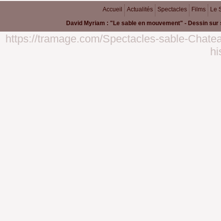
Accueil
Actualités
Spectacles
Films
Le 
David Myriam : "Le sable en mouvement" - Dessin sur 
https://tramage.com/Spectacles-sable-Chate
hi