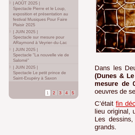
|
AOÛT 2025
|
Spectacle Pierre et le Loup,
exposition et présentation au
festival Musiques Pour Faire
Plaisir 2025
|
JUIN 2025
|
Spectacle sur mesure pour
ARaymond à Veyrier-du-Lac
|
JUIN 2025
|
Spectacle "La nouvelle vie de
Salomé"
Dans les De
|
JUIN 2025
|
Spectacle Le petit prince de
(Dunes & Le 
Saint-Exupéry à Saxon
mesure de 0
oeuvres de se
1
2
3
4
5
C’était
fin dé
lieu original
Les dessins, 
grands.