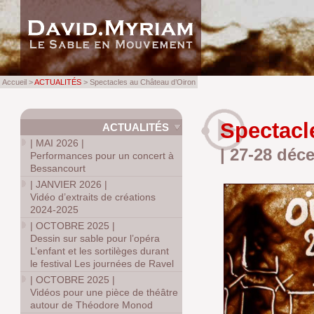
Accueil >
ACTUALITÉS
> Spectacles au Château d’Oiron
Spectacl
ACTUALITÉS
|
MAI 2026
|
| 27-28 déc
Performances pour un concert à
Bessancourt
|
JANVIER 2026
|
Vidéo d’extraits de créations
2024-2025
|
OCTOBRE 2025
|
Dessin sur sable pour l’opéra
L’enfant et les sortilèges durant
le festival Les journées de Ravel
|
OCTOBRE 2025
|
Vidéos pour une pièce de théâtre
autour de Théodore Monod