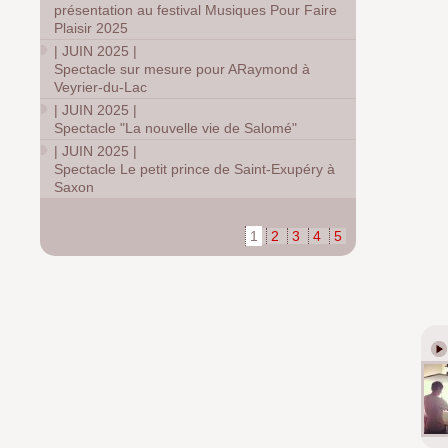
présentation au festival Musiques Pour Faire
Plaisir 2025
|
JUIN 2025
|
Spectacle sur mesure pour ARaymond à
Veyrier-du-Lac
|
JUIN 2025
|
Spectacle "La nouvelle vie de Salomé"
|
JUIN 2025
|
Spectacle Le petit prince de Saint-Exupéry à
Saxon
1
2
3
4
5