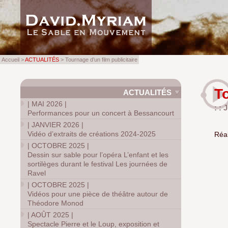
Accueil >
ACTUALITÉS
> Tournage d’un film publicitaire
To
ACTUALITÉS
|
MAI 2026
|
: : 
Performances pour un concert à Bessancourt
|
JANVIER 2026
|
Vidéo d’extraits de créations 2024-2025
Réal
|
OCTOBRE 2025
|
Dessin sur sable pour l’opéra L’enfant et les
sortilèges durant le festival Les journées de
Ravel
|
OCTOBRE 2025
|
Vidéos pour une pièce de théâtre autour de
Théodore Monod
|
AOÛT 2025
|
Spectacle Pierre et le Loup, exposition et