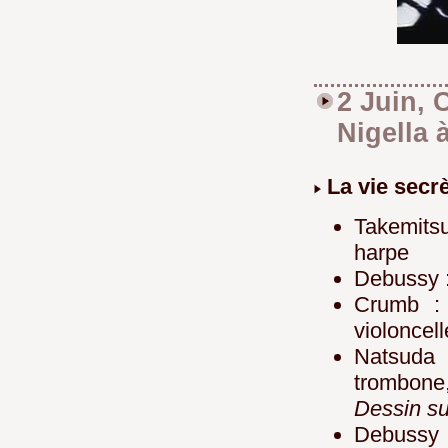
2 Juin, 
Nigella 
La vie secr
Takemitsu
harpe
Debussy :
Crumb : 
violoncell
Natsuda 
trombone
Dessin su
Debussy :