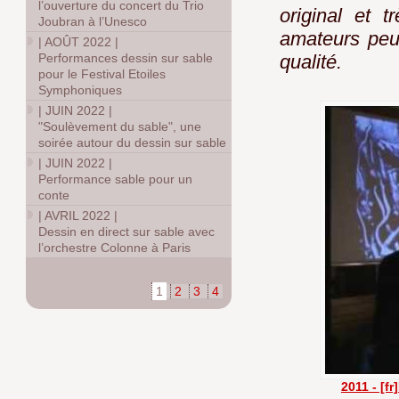
l’ouverture du concert du Trio
original et 
Joubran à l’Unesco
amateurs peu
|
AOÛT 2022
|
Performances dessin sur sable
qualité.
pour le Festival Etoiles
Symphoniques
|
JUIN 2022
|
"Soulèvement du sable", une
soirée autour du dessin sur sable
|
JUIN 2022
|
Performance sable pour un
conte
|
AVRIL 2022
|
Dessin en direct sur sable avec
l’orchestre Colonne à Paris
1
2
3
4
2011 - [f