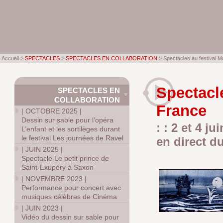
Accueil >
SPECTACLES
>
SPECTACLES EN COLLABORATION
> Spectacles au festival M
Spectacle
SPECTACLES EN
COLLABORATION
France
|
OCTOBRE 2025
|
Dessin sur sable pour l’opéra
: : 2 et 4 j
L’enfant et les sortilèges durant
le festival Les journées de Ravel
en direct d
|
JUIN 2025
|
Spectacle Le petit prince de
Saint-Exupéry à Saxon
|
NOVEMBRE 2023
|
Performance pour concert avec
musiques célèbres de Cinéma
|
JUIN 2023
|
Vidéo du dessin sur sable pour