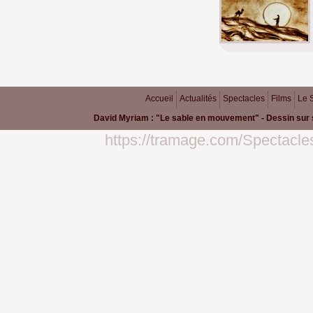
Accueil
Actualités
Spectacles
Films
Le 
David Myriam : "Le sable en mouvement" - Dessin sur 
https://tramage.com/Spectacles