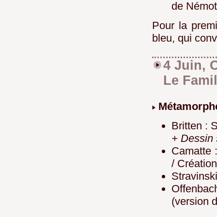
de Némoto
Pour la premi
bleu, qui conv
4 Juin, 
Le Famil
Métamorph
Britten :
+ Dessin 
Camatte 
/ Créatio
Stravinsk
Offenbac
(version d