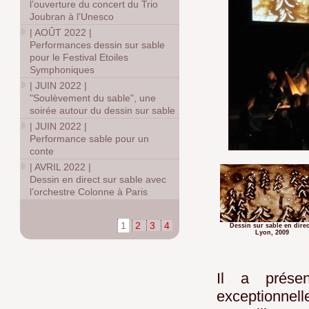
l’ouverture du concert du Trio
Joubran à l’Unesco
|
AOÛT 2022
|
Performances dessin sur sable
pour le Festival Etoiles
Symphoniques
|
JUIN 2022
|
"Soulèvement du sable", une
soirée autour du dessin sur sable
|
JUIN 2022
|
Performance sable pour un
conte
|
AVRIL 2022
|
Dessin en direct sur sable avec
l’orchestre Colonne à Paris
1
2
3
4
Dessin sur sable en direc
Lyon, 2009
Il a prése
exceptionne