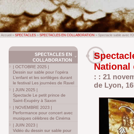
Accueil >
SPECTACLES
>
SPECTACLES EN COLLABORATION
> Spectacle sable avec l’O
Spectacl
SPECTACLES EN
COLLABORATION
National
|
OCTOBRE 2025
|
Dessin sur sable pour l’opéra
: : 21 nove
L’enfant et les sortilèges durant
le festival Les journées de Ravel
de Lyon, 1
|
JUIN 2025
|
Spectacle Le petit prince de
Saint-Exupéry à Saxon
|
NOVEMBRE 2023
|
Performance pour concert avec
musiques célèbres de Cinéma
|
JUIN 2023
|
Vidéo du dessin sur sable pour