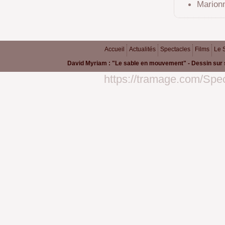
Marionn
Accueil
Actualités
Spectacles
Films
Le 
David Myriam : "Le sable en mouvement" - Dessin sur 
https://tramage.com/Spec