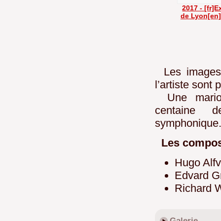
2017 - [fr]
de Lyon[en]
Les images 
l’artiste sont
Une marion
centaine d
symphonique
Les compos
Hugo Alf
Edvard G
Richard 
Galerie